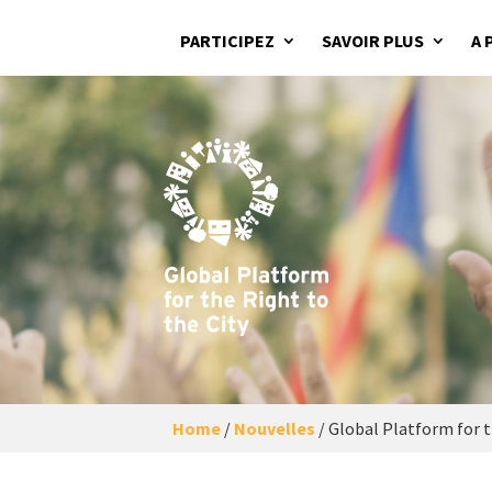
PARTICIPEZ
SAVOIR PLUS
A 
Home
/
Nouvelles
/
Global Platform for th