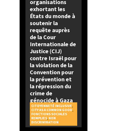
organisations
exhortant les
États du monde à
soutenir la
requête auprès
de la Cour
Internationale de
Justice (CIJ)
contre Israël pour
la violation de la
Convention pour
la prévention et
la répression du
crime de
génocide à Gaza
CITOYENNETÉ INCLUSIVE
,
CITY AS A COMMON GOOD
,
FONCTIONS SOCIALES
REMPLIES
,
NON
DISCRIMINATION