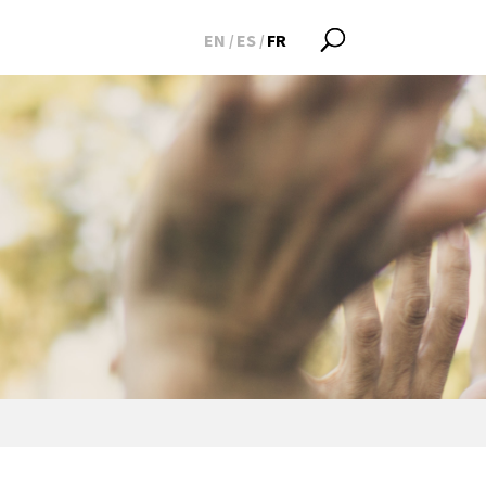
EN
ES
FR