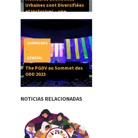
Urbaines sont Diversifiées
et Inclusives – une
composante du Droit à la
Ville
CAMPAGNES
,
GÉNÉRAL
The PGDV au Sommet des
ODD 2023
NOTICIAS RELACIONADAS