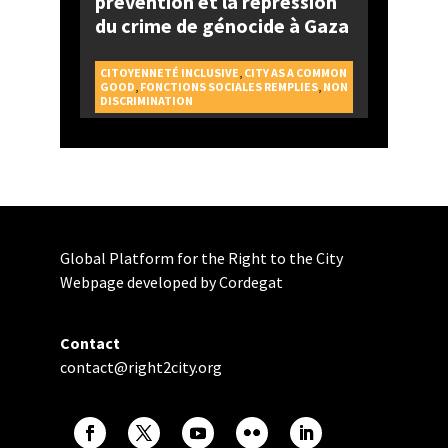
prévention et la répression
du crime de génocide à Gaza
CITOYENNETÉ INCLUSIVE
,
CITY AS A COMMON
GOOD
,
FONCTIONS SOCIALES REMPLIES
,
NON
DISCRIMINATION
Global Platform for the Right to the City
Webpage developed by Cordegat
Contact
contact@right2city.org