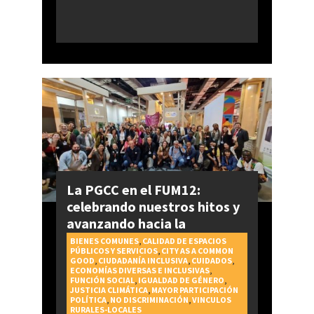
La PGCC en el FUM12:
celebrando nuestros hitos y
avanzando hacia la
realización del Derecho a la
BIENES COMUNES
,
CALIDAD DE ESPACIOS
PÚBLICOS Y SERVICIOS
,
CITY AS A COMMON
Ciudad
GOOD
,
CIUDADANÍA INCLUSIVA
,
CUIDADOS
,
ECONOMÍAS DIVERSAS E INCLUSIVAS
,
FUNCIÓN SOCIAL
,
IGUALDAD DE GÉNERO
,
JUSTICIA CLIMÁTICA
,
MAYOR PARTICIPACIÓN
POLÍTICA
,
NO DISCRIMINACIÓN
,
VINCULOS
RURALES-LOCALES