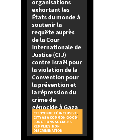
organisations
exhortant les
États du monde à
soutenir la
requête auprès
de la Cour
Internationale de
Justice (CIJ)
contre Israël pour
la violation de la
Convention pour
la prévention et
la répression du
crime de
génocide à Gaza
CITOYENNETÉ INCLUSIVE
,
CITY AS A COMMON GOOD
,
FONCTIONS SOCIALES
REMPLIES
,
NON
DISCRIMINATION