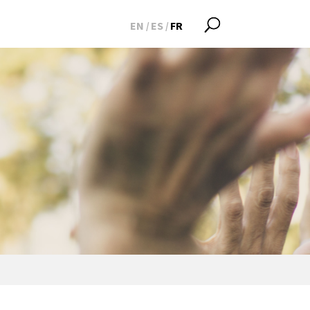
EN
ES
FR