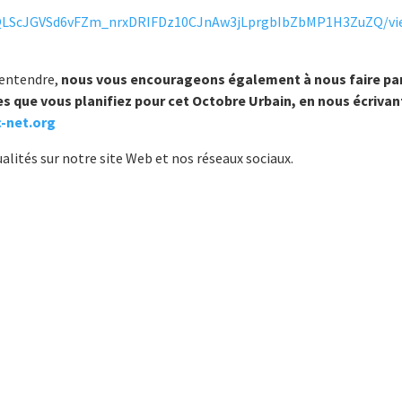
IpQLScJGVSd6vFZm_nrxDRIFDz10CJnAw3jLprgbIbZbMP1H3ZuZQ/vi
e entendre,
nous vous encourageons également à nous faire pa
 que vous planifiez pour cet Octobre Urbain, en nous écrivan
-net.org
alités sur notre site Web et nos réseaux sociaux.