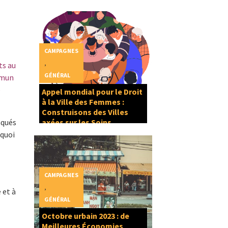
CAMPAGNES
,
ts au
GÉNÉRAL
mmun
e
Appel mondial pour le Droit
à la Ville des Femmes :
Construisons des Villes
aqués
axées sur les Soins
rquoi
CAMPAGNES
,
 et à
GÉNÉRAL
Octobre urbain 2023 : de
Meilleures Économies