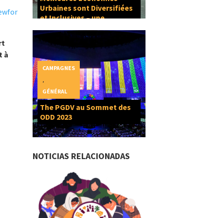
Urbaines sont Diversifiées
ewfor
et Inclusives – une
composante du Droit à la
Ville
rt
t à
CAMPAGNES
,
GÉNÉRAL
The PGDV au Sommet des
ODD 2023
NOTICIAS RELACIONADAS