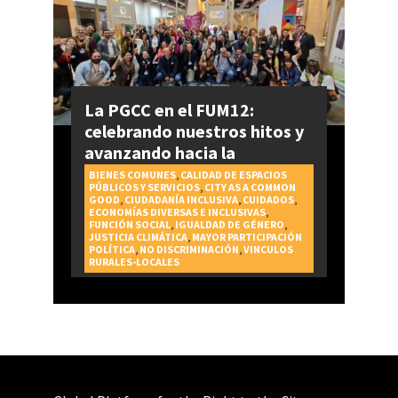
La PGCC en el FUM12:
celebrando nuestros hitos y
avanzando hacia la
realización del Derecho a la
BIENES COMUNES
,
CALIDAD DE ESPACIOS
PÚBLICOS Y SERVICIOS
,
CITY AS A COMMON
Ciudad
GOOD
,
CIUDADANÍA INCLUSIVA
,
CUIDADOS
,
ECONOMÍAS DIVERSAS E INCLUSIVAS
,
FUNCIÓN SOCIAL
,
IGUALDAD DE GÉNERO
,
JUSTICIA CLIMÁTICA
,
MAYOR PARTICIPACIÓN
POLÍTICA
,
NO DISCRIMINACIÓN
,
VINCULOS
RURALES-LOCALES