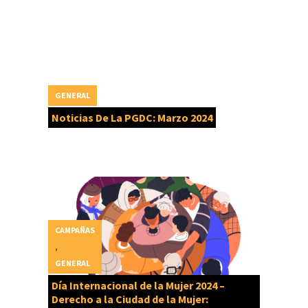
GENERAL
Noticias De La PGDC: Marzo 2024
CAMPAÑAS
,
GENERAL
Día Internacional de la Mujer 2024 –
Derecho a la Ciudad de la Mujer: