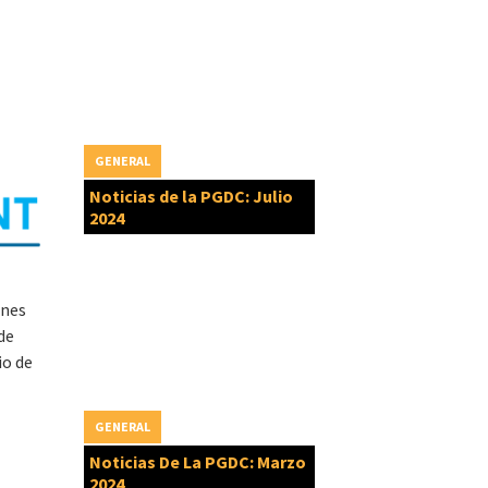
GENERAL
Noticias de la PGDC: Julio
2024
ones
 de
io de
GENERAL
Noticias De La PGDC: Marzo
2024