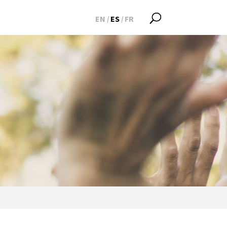
EN
ES
FR