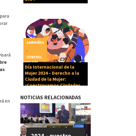
 para
orar
CAMPAÑAS
,
visará
GENERAL
obre
Día Internacional de la
zas
Mujer 2024 – Derecho a la
Ciudad de la Mujer:
¡Construyamos Ciudades
Cuidadoras!
NOTICIAS RELACIONADAS
rá en
2024 – nuestro