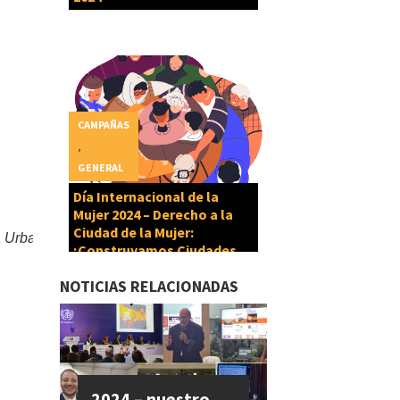
CAMPAÑAS
,
GENERAL
Día Internacional de la
Mujer 2024 – Derecho a la
Ciudad de la Mujer:
a Urbana y esto es muy importante, pero su definición (en la a
¡Construyamos Ciudades
Cuidadoras!
NOTICIAS RELACIONADAS
2024 – nuestro