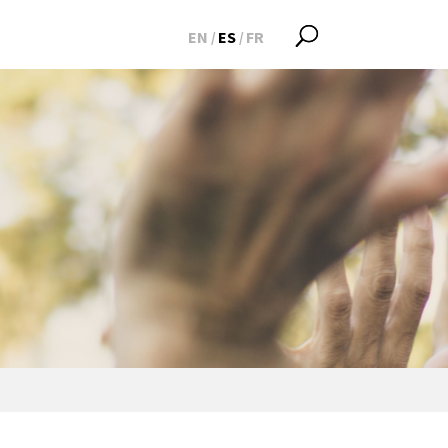
EN
ES
FR