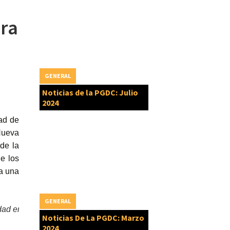
ara
GENERAL
Noticias de la PGDC: Julio
2024
ad de
Nueva
de la
e los
ia una
GENERAL
dad en la Nueva Agenda Urbana. Ahora debemos parar la revisión
Noticias De La PGDC: Marzo
2024