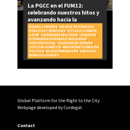
La PGCC en el FUM12:
celebrando nuestros hitos y
avanzando hacia la
realización del Derecho a la
BIENES COMUNES
,
CALIDAD DE ESPACIOS
PÚBLICOS Y SERVICIOS
,
CITY AS A COMMON
Ciudad
GOOD
,
CIUDADANÍA INCLUSIVA
,
CUIDADOS
,
ECONOMÍAS DIVERSAS E INCLUSIVAS
,
FUNCIÓN SOCIAL
,
IGUALDAD DE GÉNERO
,
JUSTICIA CLIMÁTICA
,
MAYOR PARTICIPACIÓN
POLÍTICA
,
NO DISCRIMINACIÓN
,
VINCULOS
RURALES-LOCALES
Global Platform for the Right to the City
Webpage developed by Cordegat
Contact