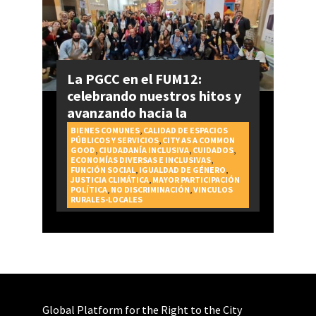
La PGCC en el FUM12:
celebrando nuestros hitos y
avanzando hacia la
realización del Derecho a la
BIENES COMUNES
,
CALIDAD DE ESPACIOS
PÚBLICOS Y SERVICIOS
,
CITY AS A COMMON
Ciudad
GOOD
,
CIUDADANÍA INCLUSIVA
,
CUIDADOS
,
ECONOMÍAS DIVERSAS E INCLUSIVAS
,
FUNCIÓN SOCIAL
,
IGUALDAD DE GÉNERO
,
JUSTICIA CLIMÁTICA
,
MAYOR PARTICIPACIÓN
POLÍTICA
,
NO DISCRIMINACIÓN
,
VINCULOS
RURALES-LOCALES
Global Platform for the Right to the City