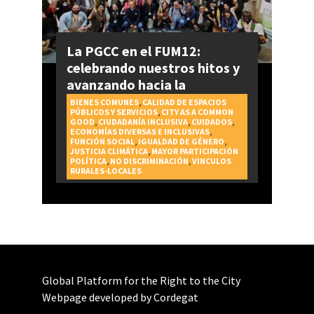
La PGCC en el FUM12:
celebrando nuestros hitos y
avanzando hacia la
realización del Derecho a la
BIENES COMUNES
,
CALIDAD DE ESPACIOS
PÚBLICOS Y SERVICIOS
,
CITY AS A COMMON
Ciudad
GOOD
,
CIUDADANÍA INCLUSIVA
,
CUIDADOS
,
ECONOMÍAS DIVERSAS E INCLUSIVAS
,
FUNCIÓN SOCIAL
,
IGUALDAD DE GÉNERO
,
JUSTICIA CLIMÁTICA
,
MAYOR PARTICIPACIÓN
POLÍTICA
,
NO DISCRIMINACIÓN
,
VINCULOS
RURALES-LOCALES
Global Platform for the Right to the City
Webpage developed by Cordegat