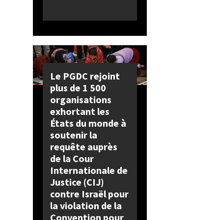
Le PGDC rejoint
plus de 1 500
organisations
exhortant les
États du monde à
soutenir la
requête auprès
de la Cour
Internationale de
Justice (CIJ)
contre Israël pour
la violation de la
Convention pour