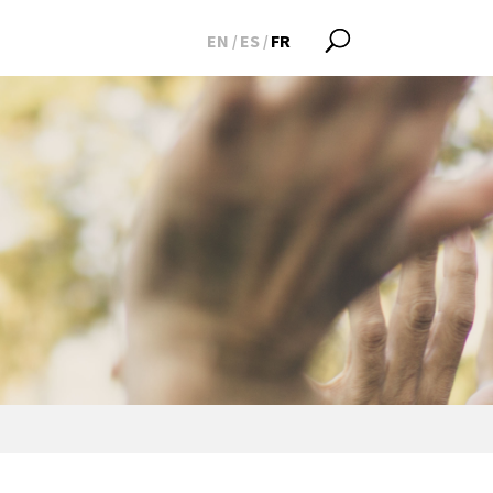
EN
ES
FR