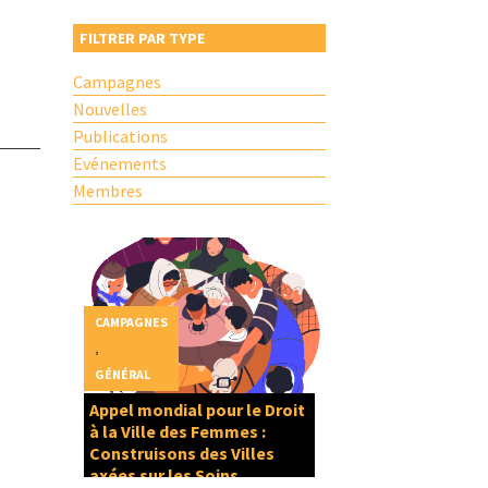
FILTRER PAR TYPE
Campagnes
Nouvelles
Publications
Evénements
Membres
CAMPAGNES
,
GÉNÉRAL
Appel mondial pour le Droit
à la Ville des Femmes :
Construisons des Villes
axées sur les Soins