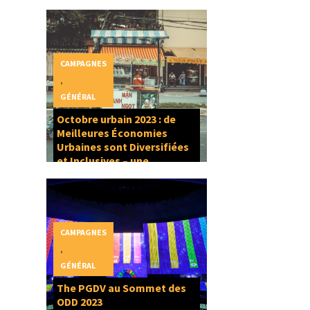
CAMPAGNES
,
GÉNÉRAL
Octobre urbain 2023 : de
Meilleures Économies
Urbaines sont Diversifiées
et Inclusives – une
composante du Droit à la
Ville
CAMPAGNES
,
GÉNÉRAL
The PGDV au Sommet des
ODD 2023