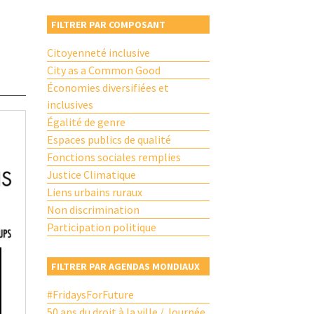
FILTRER PAR COMPOSANT
Citoyenneté inclusive
City as a Common Good
Économies diversifiées et
inclusives
Égalité de genre
Espaces publics de qualité
Fonctions sociales remplies
Justice Climatique
Liens urbains ruraux
Non discrimination
Participation politique
FILTRER PAR AGENDAS MONDIAUX
#FridaysForFuture
50 ans du droit à la ville / Journée