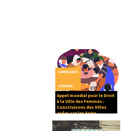
CAMPAGNES
,
GÉNÉRAL
Appel mondial pour le Droit
à la Ville des Femmes :
Construisons des Villes
axées sur les Soins