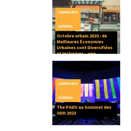
CAMPAGNES
,
GÉNÉRAL
Octobre urbain 2023 : de
Meilleures Économies
Urbaines sont Diversifiées
et Inclusives – une
composante du Droit à la
Ville
CAMPAGNES
,
GÉNÉRAL
The PGDV au Sommet des
ODD 2023