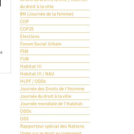
du droit à la ville
8M (Journée de la femme)
COP
COP25
Elections
Forum Social Urbain
FSM
le
FUM
Habitat III
Habitat III / NAU
HLPF / ODDs
Journée des Droits de l'Homme
Journée du droit à la ville
Journée mondiale de l'Habitat
ODDs
ODS
Rapporteur spécial des Nations
Unies sur le droit au logement