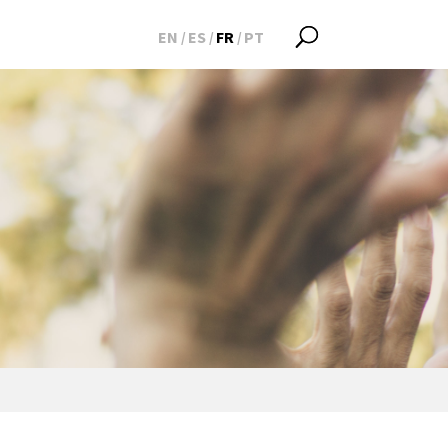
EN
ES
FR
PT