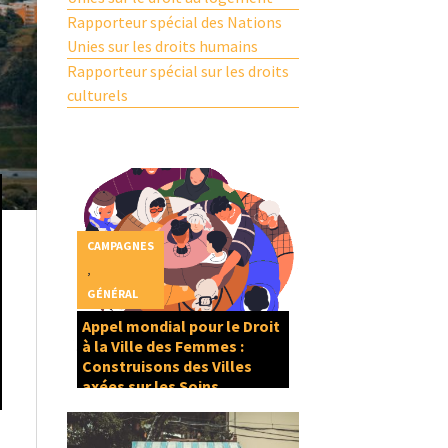
Rapporteur spécial des Nations
Unies sur les droits humains
Rapporteur spécial sur les droits
culturels
CAMPAGNES
,
GÉNÉRAL
Appel mondial pour le Droit
à la Ville des Femmes :
Construisons des Villes
axées sur les Soins