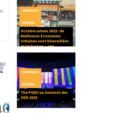
bat
CAMPAGNES
,
GÉNÉRAL
Octobre urbain 2023 : de
Meilleures Économies
Urbaines sont Diversifiées
et Inclusives – une
composante du Droit à la
Ville
CAMPAGNES
,
GÉNÉRAL
The PGDV au Sommet des
ODD 2023