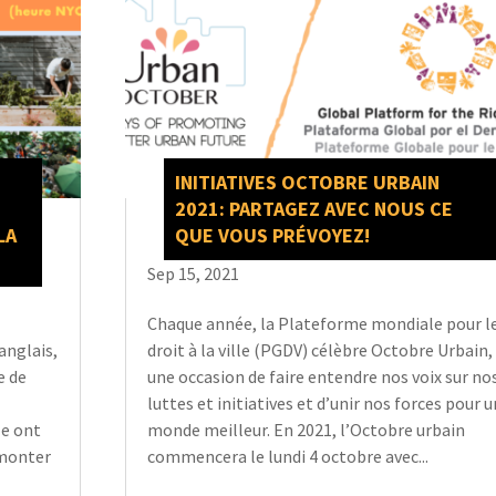
INITIATIVES OCTOBRE URBAIN
2021: PARTAGEZ AVEC NOUS CE
LA
QUE VOUS PRÉVOYEZ!
Sep 15, 2021
Chaque année, la Plateforme mondiale pour l
anglais,
droit à la ville (PGDV) célèbre Octobre Urbain,
e de
une occasion de faire entendre nos voix sur no
luttes et initiatives et d’unir nos forces pour u
le ont
monde meilleur. En 2021, l’Octobre urbain
rmonter
commencera le lundi 4 octobre avec...