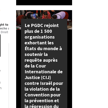
Le PGDC rejoint
plus de 1 500
organisations
exhortant les
États du monde à
soutenir la
requête auprès
de la Cour
e
Internationale de
Justice (CIJ)
s
contre Israël pour
n
la violation de la
Convention pour
la prévention et
la répression du