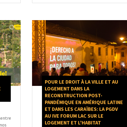
POUR LE DROIT À LA VILLE ET AU
E
LOGEMENT DANS LA
RECONSTRUCTION POST-
PANDÉMIQUE EN AMÉRIQUE LATINE
ET DANS LES CARAÏBES: LA PGDV
AU IVE FORUM LAC SUR LE
centre
LOGEMENT ET L’HABITAT
 nos