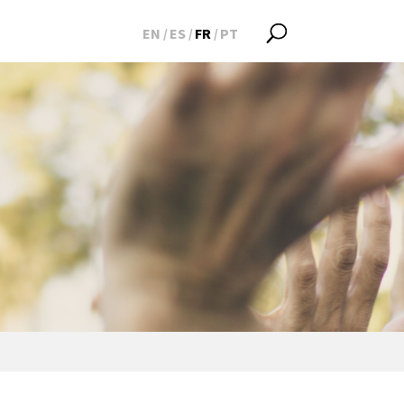
EN
ES
FR
PT