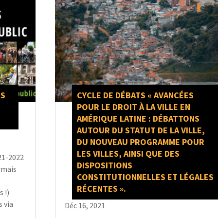
ES
CYCLE DE DÉBATS « AVANCÉES
POUR LE DROIT À LA VILLE EN
AMÉRIQUE LATINE : DÉBATTONS
AUTOUR DU STATUT DE LA VILLE,
DU NOUVEAU PROGRAMME POUR
LES VILLES, AINSI QUE DES
021-2022
DISPOSITIONS
rmais
CONSTITUTIONNELLES ET LÉGALES
RÉCENTES ».
 !)
s via
Déc 16, 2021