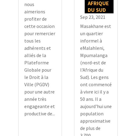
AFRIQUE
nous
DU SUD
aimerions
Sep 23, 2021
profiter de
Masakhane est
cette occasion
un quartier
pour remercier
informel à
tous les
eMalahleni,
adhérents et
Mpumalanga
alliés de la
(nord-est de
Plateforme
l'Afrique du
Globale pour
Sud). Les gens
le Droit à la
ont commencé
Ville (PGDV)
à vivre ici il y a
pour une autre
50 ans. Il a
année très
aujourd'hui une
engageante et
population
productive de...
approximative
de plus de
3.700