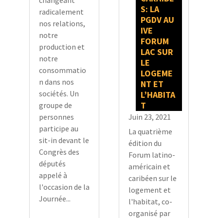
changeant
S: LA
radicalement
PGDV AU
nos relations,
IVE
notre
FORUM
production et
LAC SUR
notre
LE
consommatio
LOGEME
n dans nos
NT ET
sociétés. Un
L’HABITA
T
groupe de
Juin 23, 2021
personnes
participe au
La quatrième
sit-in devant le
édition du
Congrès des
Forum latino-
députés
américain et
appelé à
caribéen sur le
l'occasion de la
logement et
Journée...
l'habitat, co-
organisé par