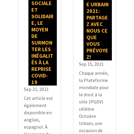
SOCIALE
E URBAIN
ET
2021:
SOLIDAIR
PARTAGE
E, LE
Z AVEC
MOYEN
NOUS CE
DE
QUE
SURMON
VOUS
TER LES
PRÉVOYE
INÉGALIT
Z!
ÉS À LA
Sep 15, 2021
REPRISE
Chaque année,
COVID-
la Plateforme
19
mondiale pour
Sep 21, 2021
le droit à la
Cet article est
ville (PGDV)
également
célèbre
disponible en:
Octobre
anglais,
Urbain, une
espagnol. À
occasion de
l'occasion du