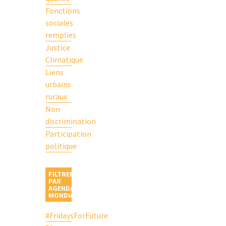
Fonctions
sociales
remplies
Justice
Climatique
Liens
urbains
ruraux
Non
discrimination
Participation
politique
FILTRER
PAR
AGENDAS
MONDIAUX
#FridaysForFuture