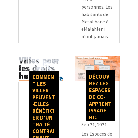
personnes. Les
habitants de
Masakhane à
eMalahleni
n'ont jamais...
DÉCOUV
COMMEN
REZ LES
T LES
ESPACES
VILLES
DE CO-
PEUVENT
APPRENT
-ELLES
ISSAGE
BÉNÉFICI
HIC
ER D’UN
TRAITÉ
Sep 21, 2021
CONTRAI
Les Espaces de
GNANT