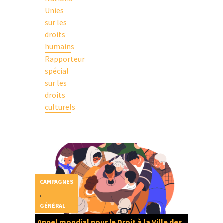
Unies
sur les
droits
humains
Rapporteur
spécial
sur les
droits
culturels
CAMPAGNES
,
GÉNÉRAL
Appel mondial pour le Droit à la Ville des