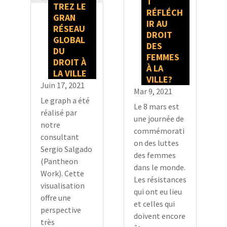
T
TREZ LE
RÉFLÉCH
GRAN
IR AU
RÉSEAU
DROIT
GLOBAL
DES
DU
FEMMES
DROIT À
À LA
LA VILLE
VILLE?
Juin 17, 2021
Mar 9, 2021
Le graph a été
Le 8 mars est
réalisé par
une journée de
notre
commémorati
consultant
on des luttes
Sergio Salgado
des femmes
(Pantheon
dans le monde.
Work). Cette
Les résistances
visualisation
qui ont eu lieu
offre une
et celles qui
perspective
doivent encore
très