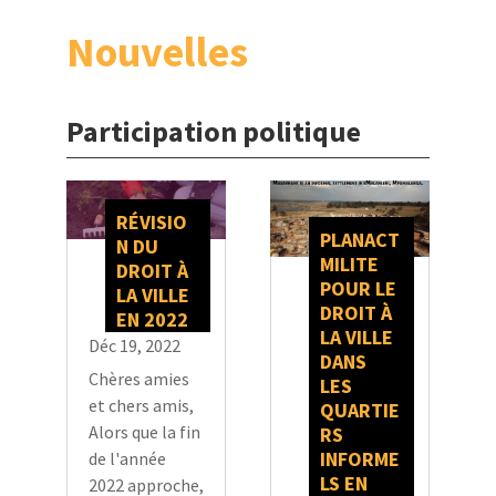
Nouvelles
Participation politique
RÉVISIO
PLANACT
N DU
MILITE
DROIT À
POUR LE
LA VILLE
DROIT À
EN 2022
LA VILLE
Déc 19, 2022
DANS
Chères amies
LES
et chers amis,
QUARTIE
Alors que la fin
RS
INFORME
de l'année
LS EN
2022 approche,