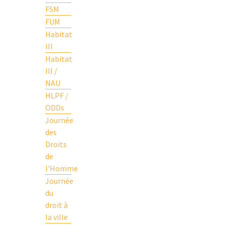
FSM
FUM
Habitat
III
Habitat
III /
NAU
HLPF /
ODDs
Journée
des
Droits
de
l'Homme
Journée
du
droit à
la ville