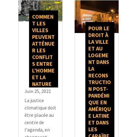
COMMEN
T LES
POUR LE
VILLES
DROIT À
PEUVENT
LA VILLE
ATTÉNUE
ET AU
R LES
LOGEME
CONFLIT
NT DANS
S ENTRE
LA
L’HOMME
RECONS
ET LA
TRUCTIO
NATURE
N POST-
Juin 25, 2021
PANDÉMI
La justice
QUE EN
climatique doit
AMÉRIQU
être placée au
E LATINE
ET DANS
centre de
LES
l'agenda, en
CARAÏBE