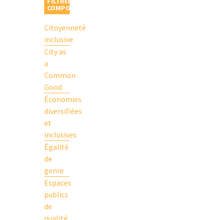
FILTRER PAR
COMPOSANT
Citoyenneté
inclusive
City as
a
Common
Good
Économies
diversifiées
et
inclusives
Égalité
de
genre
Espaces
publics
de
qualité