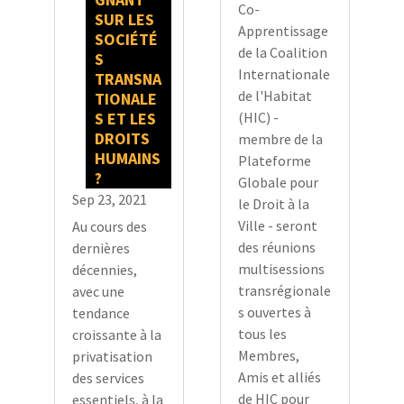
Co-
SUR LES
Apprentissage
SOCIÉTÉ
de la Coalition
S
Internationale
TRANSNA
de l'Habitat
TIONALE
(HIC) -
S ET LES
DROITS
membre de la
HUMAINS
Plateforme
?
Globale pour
Sep 23, 2021
le Droit à la
Ville - seront
Au cours des
des réunions
dernières
multisessions
décennies,
transrégionale
avec une
s ouvertes à
tendance
tous les
croissante à la
Membres,
privatisation
Amis et alliés
des services
de HIC pour
essentiels, à la