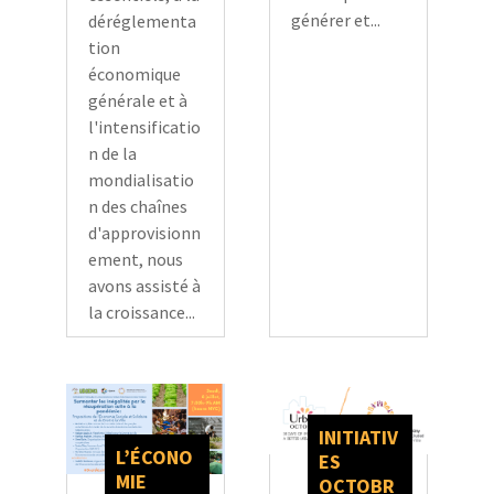
générer et...
déréglementa
tion
économique
générale et à
l'intensificatio
n de la
mondialisatio
n des chaînes
d'approvisionn
ement, nous
avons assisté à
la croissance...
INITIATIV
L’ÉCONO
ES
MIE
OCTOBR