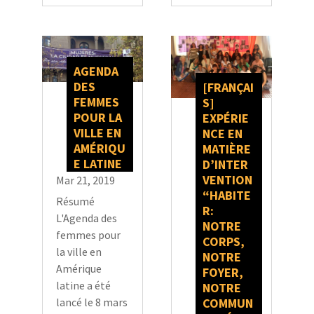
AGENDA
DES
[FRANÇAI
FEMMES
S]
POUR LA
EXPÉRIE
VILLE EN
NCE EN
AMÉRIQU
MATIÈRE
E LATINE
D’INTER
VENTION
Mar 21, 2019
“HABITE
Résumé
R:
L'Agenda des
NOTRE
femmes pour
CORPS,
la ville en
NOTRE
Amérique
FOYER,
latine a été
NOTRE
COMMUN
lancé le 8 mars