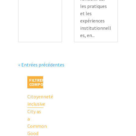
les pratiques
et les
expériences
institutionnell
es, en...
« Entrées précédentes
FILTRER PAR
COMPOSANT
Citoyenneté
inclusive
City as
a
Common
Good