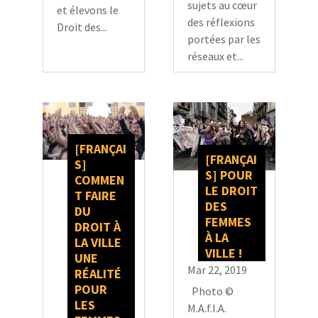
sujets au cœur
et élevons le
des réflexions
Droit des...
portées par les
réseaux et...
[FRANÇAI
[FRANÇAI
S]
S] POUR
COMMEN
LE DROIT
T FAIRE
DES
DU
FEMMES
DROIT À
À LA
LA VILLE
VILLE !
UNE
Mar 22, 2019
RÉALITÉ
POUR
Photo ©
LES
M.A.f.I.A.