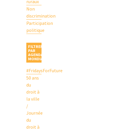
ruraux
Non
discrimination
Participation
politique
FILTRER
PAR
AGENDAS
MONDIAUX
#FridaysForFuture
50 ans
du
droit à
la ville
/
Journée
du
droit à