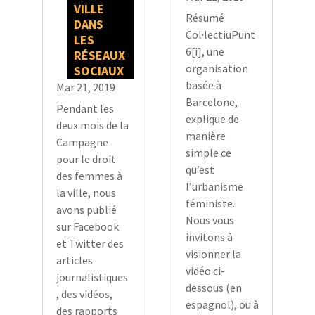
VILLE
Résumé
DANS
Col·lectiuPunt
LES
6[i], une
RÉSEAUX
organisation
SOCIAUX
basée à
Mar 21, 2019
Barcelone,
Pendant les
explique de
deux mois de la
manière
Campagne
simple ce
pour le droit
qu’est
des femmes à
l’urbanisme
la ville, nous
féministe.
avons publié
Nous vous
sur Facebook
invitons à
et Twitter des
visionner la
articles
vidéo ci-
journalistiques
dessous (en
, des vidéos,
espagnol), ou à
des rapports