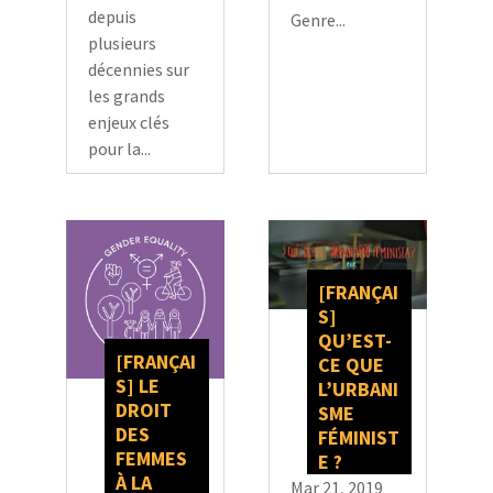
depuis
Genre...
plusieurs
décennies sur
les grands
enjeux clés
pour la...
[FRANÇAI
S]
QU’EST-
[FRANÇAI
CE QUE
S] LE
L’URBANI
DROIT
SME
DES
FÉMINIST
FEMMES
E ?
À LA
Mar 21, 2019