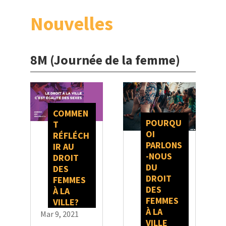
Nouvelles
8M (Journée de la femme)
COMMEN
POURQU
T
OI
RÉFLÉCH
PARLONS
IR AU
-NOUS
DROIT
DU
DES
DROIT
FEMMES
DES
À LA
FEMMES
VILLE?
À LA
Mar 9, 2021
VILLE