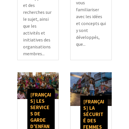
vous
et des
familiariser
recherches sur
avec les idées
le sujet, ainsi
et concepts qui
que les
y sont
activités et
développés,
initiatives des
que...
organisations
membres...
[FRANÇAI
S] LES
[FRANÇAI
SERVICE
S] LA
S DE
SÉCURIT
GARDE
É DES
D’ENFAN
FEMMES