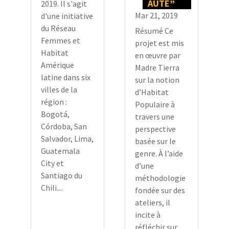
AUTÉ”
2019. Il s'agit
Mar 21, 2019
d'une initiative
du Réseau
Résumé Ce
Femmes et
projet est mis
Habitat
en œuvre par
Amérique
Madre Tierra
latine dans six
sur la notion
villes de la
d’Habitat
région :
Populaire à
Bogotá,
travers une
Córdoba, San
perspective
Salvador, Lima,
basée sur le
Guatemala
genre. À l’aide
City et
d’une
Santiago du
méthodologie
Chili....
fondée sur des
ateliers, il
incite à
réfléchir sur