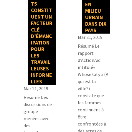
TS
EN
CONSTIT
MILIEU
UENT UN
URBAIN
FACTEUR
DANS DIX
CLÉ
PAYS
D’ÉMANC
Mar 21, 2019
IPATION
Résumé Le
POUR
rapport
LES
d’ActionAid
TRAVAIL
intitulé«
LEUSES
Whose City » (À
INFORME
LLES
qui est la
Mar 21, 2019
ville?)
constate que
Résumé Des
les femmes
discussions de
continuent à
groupe
être
menées avec
confrontées à
des
des actes de