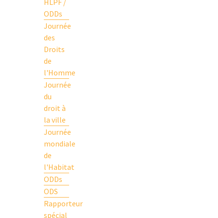
HLPF /
ODDs
Journée
des
Droits
de
l'Homme
Journée
du
droit à
la ville
Journée
mondiale
de
l'Habitat
ODDs
ODS
Rapporteur
spécial