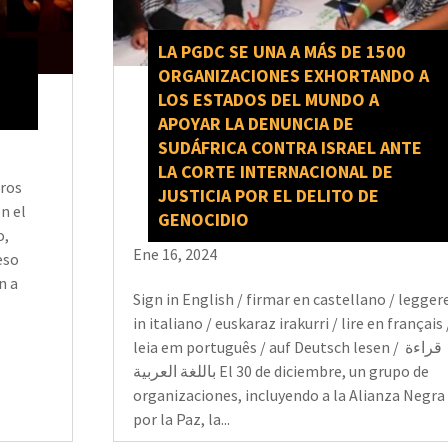
LA PGDC SE UNA A MÁS DE 1500
ORGANIZACIONES EXHORTANDO A
LOS ESTADOS DEL MUNDO A
APOYAR LA DENUNCIA DE
SUDÁFRICA CONTRA ISRAEL ANTE
LA CORTE INTERNACIONAL DE
uros
JUSTICIA POR EL DELITO DE
n el
GENOCIDIO
o,
Ene 16, 2024
eso
n a
Sign in English / firmar en castellano / legger
in italiano / euskaraz irakurri / lire en français 
leia em português / auf Deutsch lesen / قراءة
باللغة العربية El 30 de diciembre, un grupo de
organizaciones, incluyendo a la Alianza Negra
por la Paz, la...