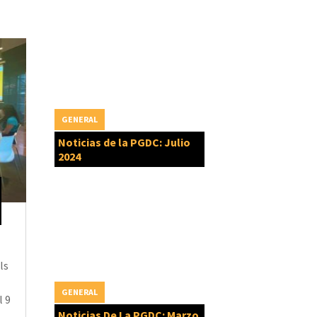
GENERAL
Noticias de la PGDC: Julio
2024
ls
GENERAL
l 9
Noticias De La PGDC: Marzo