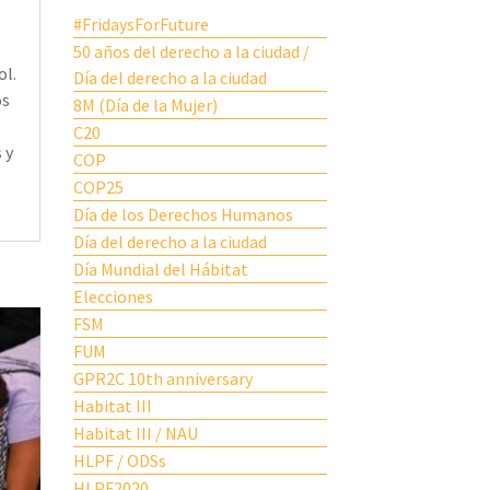
#FridaysForFuture
50 años del derecho a la ciudad /
ol.
Día del derecho a la ciudad
os
8M (Día de la Mujer)
C20
 y
COP
COP25
Día de los Derechos Humanos
Día del derecho a la ciudad
Día Mundial del Hábitat
Elecciones
FSM
FUM
GPR2C 10th anniversary
Habitat III
Habitat III / NAU
HLPF / ODSs
HLPF2020