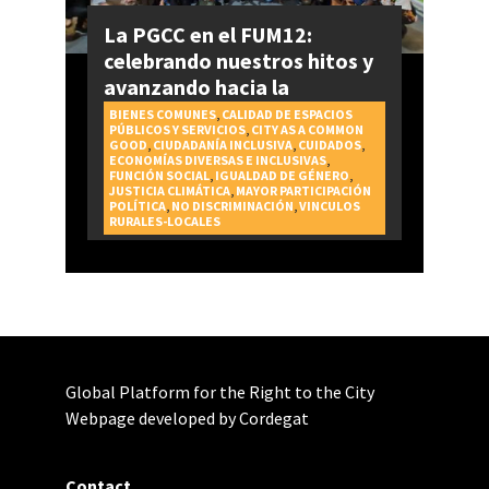
La PGCC en el FUM12:
celebrando nuestros hitos y
avanzando hacia la
realización del Derecho a la
BIENES COMUNES
,
CALIDAD DE ESPACIOS
PÚBLICOS Y SERVICIOS
,
CITY AS A COMMON
Ciudad
GOOD
,
CIUDADANÍA INCLUSIVA
,
CUIDADOS
,
ECONOMÍAS DIVERSAS E INCLUSIVAS
,
FUNCIÓN SOCIAL
,
IGUALDAD DE GÉNERO
,
JUSTICIA CLIMÁTICA
,
MAYOR PARTICIPACIÓN
POLÍTICA
,
NO DISCRIMINACIÓN
,
VINCULOS
RURALES-LOCALES
Global Platform for the Right to the City
Webpage developed by Cordegat
Contact