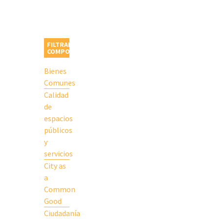
FILTRAR POR
COMPONENTE
Bienes
Comunes
Calidad
de
espacios
públicos
y
servicios
City as
a
Common
Good
Ciudadanía