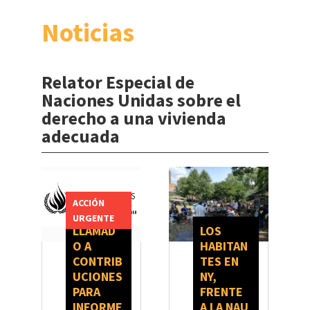
Noticias
Relator Especial de
Naciones Unidas sobre el
derecho a una vivienda
adecuada
ACCIÓN
URGENTE
LLAMAD
LOS
O A
HABITAN
CONTRIB
TES EN
UCIONES
NY,
PARA
FRENTE
INFORME
A LA NAU