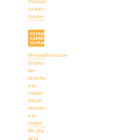
Vinculos
rurales-
locales
FILTRAR
AGENDAS
GLOBALES
#FridaysForFuture
50 años
del
derecho
a la
ciudad /
Día del
derecho
a la
ciudad
8M (Día
de la