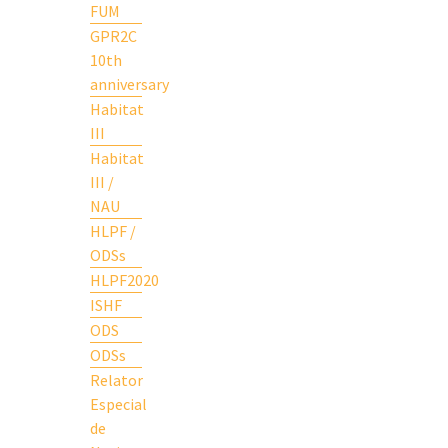
FUM
GPR2C
10th
anniversary
Habitat
III
Habitat
III /
NAU
HLPF /
ODSs
HLPF2020
ISHF
ODS
ODSs
Relator
Especial
de