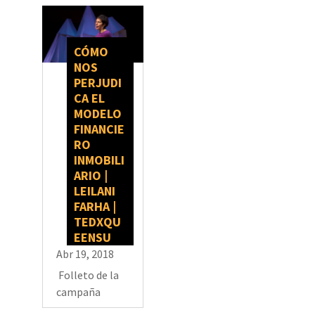
CÓMO
NOS
PERJUDI
CA EL
MODELO
FINANCIE
RO
INMOBILI
ARIO |
LEILANI
FARHA |
TEDXQU
EENSU
Abr 19, 2018
Folleto de la
campaña