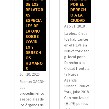
DE LXS
POR EL
RELATOR
DERECH
XS
O A LA
ESPECIA
CIUDAD
LES DE
Ago 31, 2018
LA ONU
La elección de
SOBRE
los habitantes
COVID-
en el HLPF en
19 Y
Nueva York: ser
DERECH
g-local por el
OS
Derecho a la
HUMANO
S
Ciudad frente a
Jun 10, 2020
la Nueva
Agenda
Fuente: OACDH
Urbana. Nueva
Los
York, julio 2018.
procedimiento
Con motivo del
s especiales de
(HLPF, por sus
los órganos de