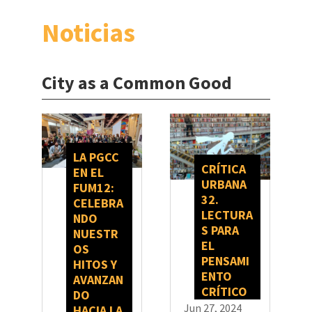
Noticias
City as a Common Good
LA PGCC
CRÍTICA
EN EL
URBANA
FUM12:
32.
CELEBRA
LECTURA
NDO
S PARA
NUESTR
EL
OS
PENSAMI
HITOS Y
ENTO
AVANZAN
CRÍTICO
DO
Jun 27, 2024
HACIA LA