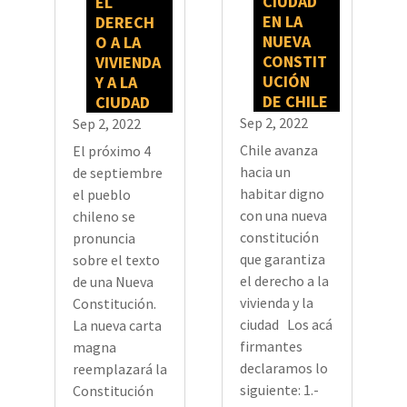
CIUDAD
EL
EN LA
DERECH
NUEVA
O A LA
CONSTIT
VIVIENDA
UCIÓN
Y A LA
DE CHILE
CIUDAD
Sep 2, 2022
Sep 2, 2022
Chile avanza
El próximo 4
hacia un
de septiembre
habitar digno
el pueblo
con una nueva
chileno se
constitución
pronuncia
que garantiza
sobre el texto
el derecho a la
de una Nueva
vivienda y la
Constitución.
ciudad Los acá
La nueva carta
firmantes
magna
declaramos lo
reemplazará la
siguiente: 1.-
Constitución