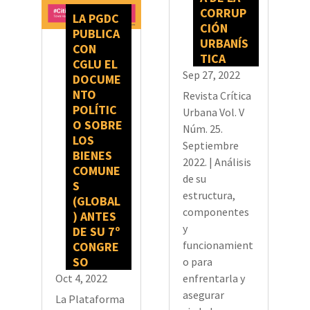
CORRUP
LA PGDC
CIÓN
PUBLICA
URBANÍS
CON
TICA
CGLU EL
Sep 27, 2022
DOCUME
NTO
Revista Crítica
POLÍTIC
Urbana Vol. V
O SOBRE
Núm. 25.
LOS
Septiembre
BIENES
2022. | Análisis
COMUNE
de su
S
estructura,
(GLOBAL
componentes
) ANTES
y
DE SU 7º
funcionamient
CONGRE
SO
o para
Oct 4, 2022
enfrentarla y
asegurar
La Plataforma