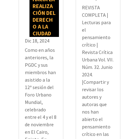
REALIZA
REVISTA
CIÓN DEL
COMPLETA |
DERECH
Lecturas para
O A LA
el
CIUDAD
pensamiento
Dic 18, 2024
crítico |
Como en años
Revista Crítica
anteriores, la
Urbana Vol. VII.
PGDC y sus
Núm. 32. Junio
miembros han
2024.
asistido a la
|Compartir y
12ª sesión del
revisar los
Foro Urbano
autores y
Mundial,
autoras que
celebrado
nos han
entre el 4 y el 8
abierto el
de noviembre
pensamiento
en El Cairo,
crítico en las