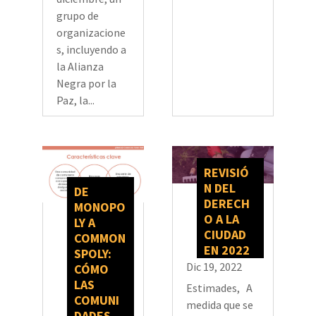
grupo de
organizacione
s, incluyendo a
la Alianza
Negra por la
Paz, la...
REVISIÓ
N DEL
DE
DERECH
MONOPO
O A LA
LY A
CIUDAD
COMMON
EN 2022
SPOLY:
Dic 19, 2022
CÓMO
LAS
Estimades, A
COMUNI
medida que se
DADES