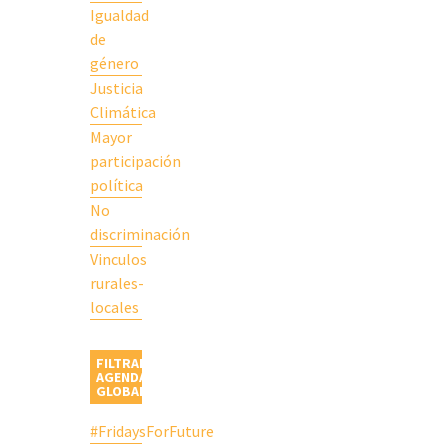
Igualdad
de
género
Justicia
Climática
Mayor
participación
política
No
discriminación
Vinculos
rurales-
locales
FILTRAR
AGENDAS
GLOBALES
#FridaysForFuture