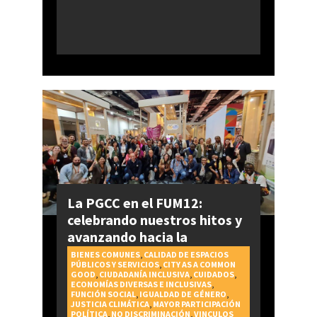
La PGCC en el FUM12:
celebrando nuestros hitos y
avanzando hacia la
realización del Derecho a la
BIENES COMUNES
,
CALIDAD DE ESPACIOS
PÚBLICOS Y SERVICIOS
,
CITY AS A COMMON
Ciudad
GOOD
,
CIUDADANÍA INCLUSIVA
,
CUIDADOS
,
ECONOMÍAS DIVERSAS E INCLUSIVAS
,
FUNCIÓN SOCIAL
,
IGUALDAD DE GÉNERO
,
JUSTICIA CLIMÁTICA
,
MAYOR PARTICIPACIÓN
POLÍTICA
,
NO DISCRIMINACIÓN
,
VINCULOS