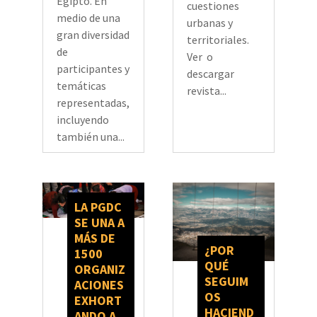
Egipto. En
cuestiones
medio de una
urbanas y
gran diversidad
territoriales.
de
Ver o
participantes y
descargar
temáticas
revista...
representadas,
incluyendo
también una...
LA PGDC
SE UNA A
MÁS DE
¿POR
1500
QUÉ
ORGANIZ
SEGUIM
ACIONES
OS
EXHORT
HACIEND
ANDO A