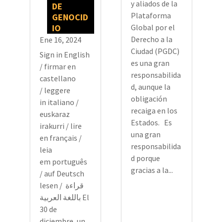
y aliados de la
DE
Plataforma
GENOCID
IO
Global por el
Derecho a la
Ene 16, 2024
Ciudad (PGDC)
Sign in English
es una gran
/ firmar en
responsabilida
castellano
d, aunque la
/ leggere
obligación
in italiano /
recaiga en los
euskaraz
Estados. Es
irakurri / lire
una gran
en français /
responsabilida
leia
d porque
em português
gracias a la...
/ auf Deutsch
lesen / قراءة
باللغة العربية El
30 de
diciembre, un