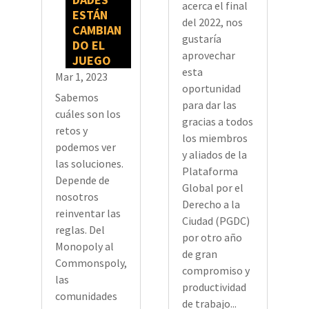
acerca el final
ESTÁN
del 2022, nos
CAMBIAN
gustaría
DO EL
aprovechar
JUEGO
esta
Mar 1, 2023
oportunidad
Sabemos
para dar las
cuáles son los
gracias a todos
retos y
los miembros
podemos ver
y aliados de la
las soluciones.
Plataforma
Depende de
Global por el
nosotros
Derecho a la
reinventar las
Ciudad (PGDC)
reglas. Del
por otro año
Monopoly al
de gran
Commonspoly,
compromiso y
las
productividad
comunidades
de trabajo...