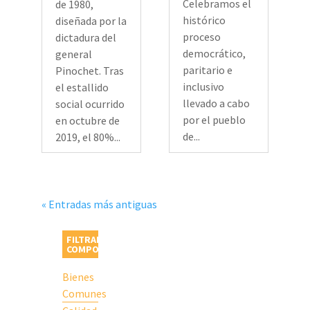
Celebramos el
de 1980,
histórico
diseñada por la
proceso
dictadura del
democrático,
general
paritario e
Pinochet. Tras
inclusivo
el estallido
llevado a cabo
social ocurrido
por el pueblo
en octubre de
de...
2019, el 80%...
« Entradas más antiguas
FILTRAR POR
COMPONENTE
Bienes
Comunes