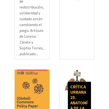
de
redistribución,
solidaridad y
cuidado están
cambiando el
juego. Artículo
de Lorena
Zárate y
Sophia Torres,
publicado...
CRÍTICA
URBANA
25.
ANATOMÍ
A DE LA