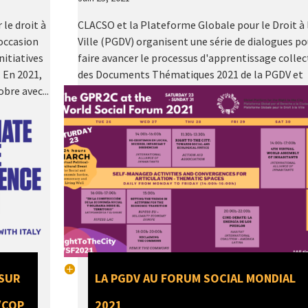
le droit à
CLACSO et la Plateforme Globale pour le Droit à 
 occasion
Ville (PGDV) organisent une série de dialogues po
nitiatives
faire avancer le processus d'apprentissage collec
. En 2021,
des Documents Thématiques 2021 de la PGDV et
bre avec...
présenter le cahier "Le droit à la ville face aux défi
 SUR
LA PGDV AU FORUM SOCIAL MONDIAL
(COP
2021