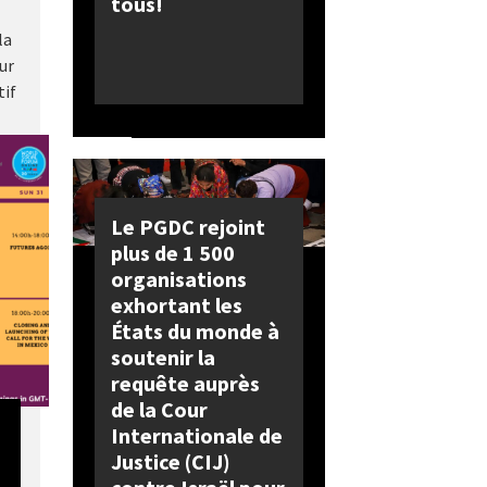
tous!
la
ur
tif
s...
Le PGDC rejoint
plus de 1 500
organisations
exhortant les
États du monde à
soutenir la
requête auprès
de la Cour
Internationale de
Justice (CIJ)