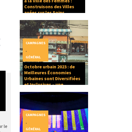
à la Ville des Femmes :
Construisons des Villes
axées sur les Soins
CAMPAGNES
,
GÉNÉRAL
Octobre urbain 2023 : de
Meilleures Économies
Urbaines sont Diversifiées
et Inclusives – une
composante du Droit à la
Ville
CAMPAGNES
,
r le
GÉNÉRAL