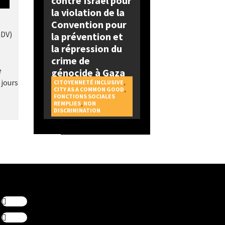
contre Israël pour
la violation de la
Convention pour
GDV)
la prévention et
la répression du
crime de
e
génocide à Gaza
 jours
CITOYENNETÉ INCLUSIVE
,
CITY AS A COMMON GOOD
,
FONCTIONS SOCIALES
REMPLIES
,
NON
DISCRIMINATION
Suivre
Suivre