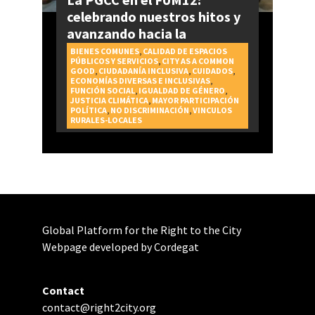
celebrando nuestros hitos y
avanzando hacia la
realización del Derecho a la
BIENES COMUNES
,
CALIDAD DE ESPACIOS
PÚBLICOS Y SERVICIOS
,
CITY AS A COMMON
Ciudad
GOOD
,
CIUDADANÍA INCLUSIVA
,
CUIDADOS
,
ECONOMÍAS DIVERSAS E INCLUSIVAS
,
FUNCIÓN SOCIAL
,
IGUALDAD DE GÉNERO
,
JUSTICIA CLIMÁTICA
,
MAYOR PARTICIPACIÓN
POLÍTICA
,
NO DISCRIMINACIÓN
,
VINCULOS
RURALES-LOCALES
Global Platform for the Right to the City
Webpage developed by Cordegat
Contact
contact@right2city.org