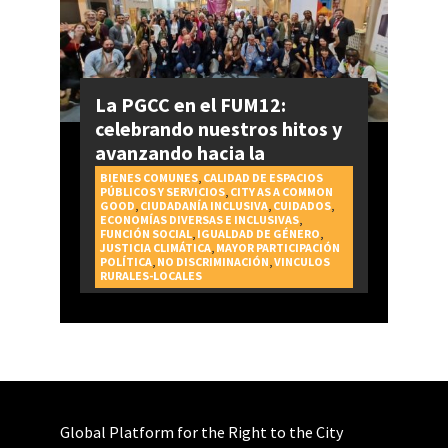
La PGCC en el FUM12:
celebrando nuestros hitos y
avanzando hacia la
realización del Derecho a la
BIENES COMUNES
,
CALIDAD DE ESPACIOS
PÚBLICOS Y SERVICIOS
,
CITY AS A COMMON
Ciudad
GOOD
,
CIUDADANÍA INCLUSIVA
,
CUIDADOS
,
ECONOMÍAS DIVERSAS E INCLUSIVAS
,
FUNCIÓN SOCIAL
,
IGUALDAD DE GÉNERO
,
JUSTICIA CLIMÁTICA
,
MAYOR PARTICIPACIÓN
POLÍTICA
,
NO DISCRIMINACIÓN
,
VINCULOS
RURALES-LOCALES
Global Platform for the Right to the City