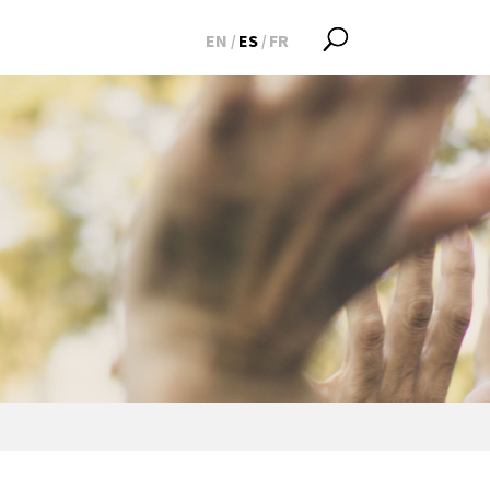
EN
ES
FR