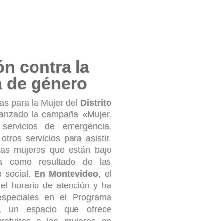
hucios
endidos
no
aprobó una moratoria de
esahucios de inquilinos
ciales que se encuentren en
 debido a la crisis del covid-
esahucios por impago de
ados por 6 meses después de
l estado de alarma. También
oratoria de 3 meses en el
. Ambas medidas están