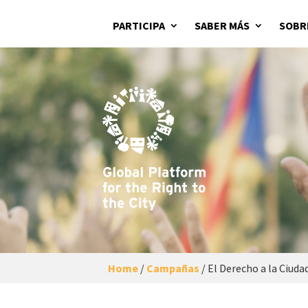
PARTICIPA
SABER MÁS
SOBR
Home
/
Campañas
/
El Derecho a la Ciuda