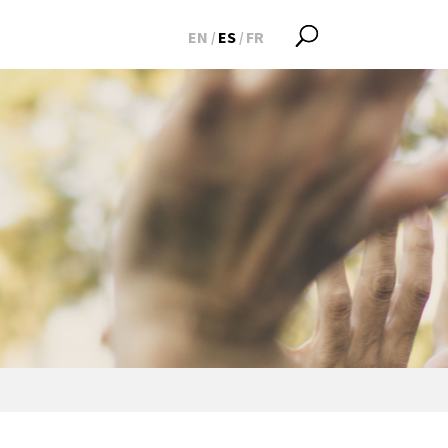
EN
ES
FR