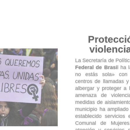
Desa
susp
El
gobierno australia
seis meses de los d
comerciales y residen
dificultades financieras
19.
En España
los d
alquiler están paraliz
que haya finalizado e
se ha aprobado una m
pago de hipotecas