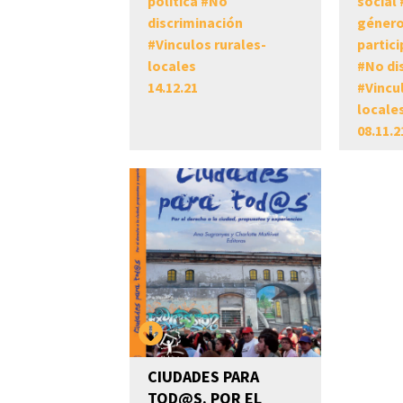
política
#
No
social
discriminación
géner
#
Vinculos rurales-
partici
locales
#
No di
14.12.21
#
Vincu
locale
08.11.2
CIUDADES PARA
TOD@S. POR EL