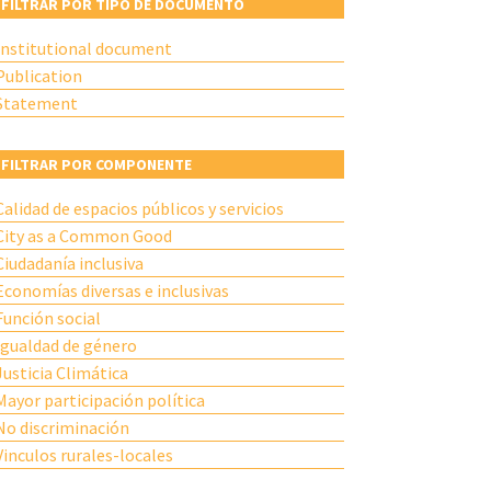
FILTRAR POR TIPO DE DOCUMENTO
Institutional document
Publication
Statement
FILTRAR POR COMPONENTE
Calidad de espacios públicos y servicios
City as a Common Good
Ciudadanía inclusiva
Economías diversas e inclusivas
Función social
Igualdad de género
Justicia Climática
Mayor participación política
No discriminación
Vinculos rurales-locales