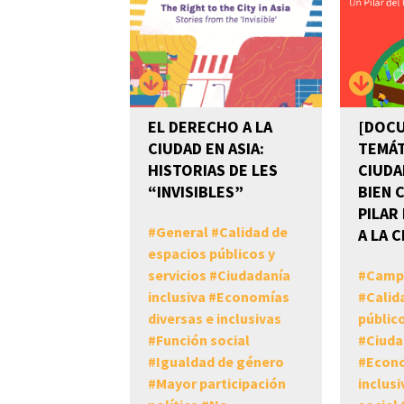
EL DERECHO A LA
[DOC
CIUDAD EN ASIA:
TEMÁT
HISTORIAS DE LES
CIUDA
“INVISIBLES”
BIEN 
PILAR
#
General
#
Calidad de
A LA 
espacios públicos y
servicios
#
Ciudadanía
#
Camp
inclusiva
#
Economías
#
Calid
diversas e inclusivas
público
#
Función social
#
Ciuda
#
Igualdad de género
#
Econo
#
Mayor participación
inclusi