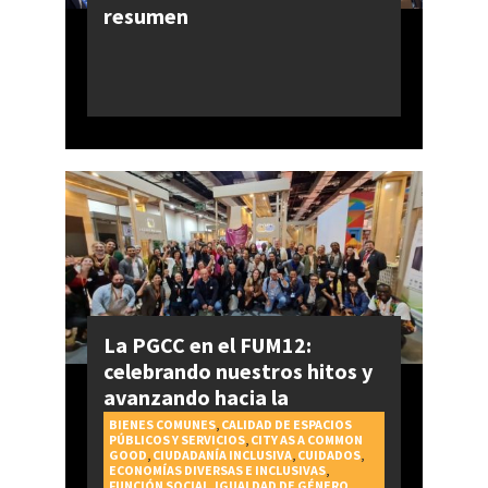
resumen
La PGCC en el FUM12:
celebrando nuestros hitos y
avanzando hacia la
realización del Derecho a la
BIENES COMUNES
,
CALIDAD DE ESPACIOS
PÚBLICOS Y SERVICIOS
,
CITY AS A COMMON
Ciudad
GOOD
,
CIUDADANÍA INCLUSIVA
,
CUIDADOS
,
ECONOMÍAS DIVERSAS E INCLUSIVAS
,
FUNCIÓN SOCIAL
,
IGUALDAD DE GÉNERO
,