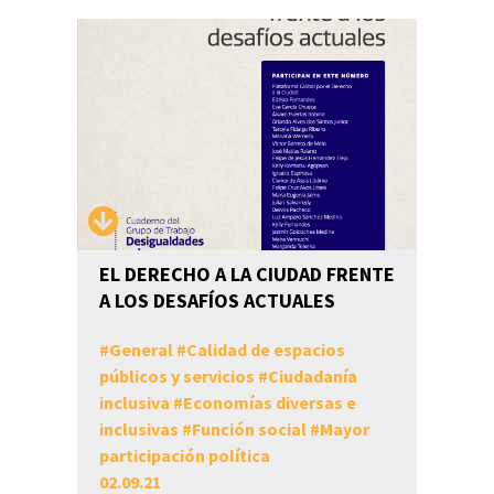
EL DERECHO A LA CIUDAD FRENTE
A LOS DESAFÍOS ACTUALES
#
General
#
Calidad de espacios
públicos y servicios
#
Ciudadanía
inclusiva
#
Economías diversas e
inclusivas
#
Función social
#
Mayor
participación política
02.09.21