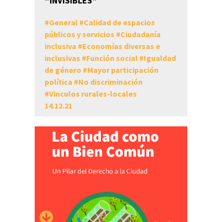
“INVISIBLES”
#
General
#
Calidad de espacios
públicos y servicios
#
Ciudadanía
inclusiva
#
Economías diversas e
inclusivas
#
Función social
#
Igualdad
de género
#
Mayor participación
política
#
No discriminación
#
Vinculos rurales-locales
14.12.21