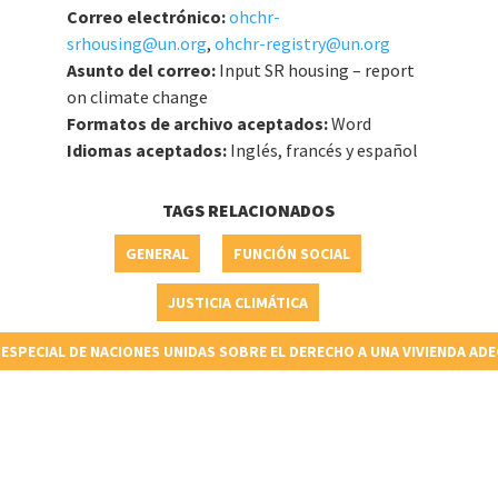
Correo electrónico:
ohchr-
srhousing@un.org
,
ohchr-registry@un.org
Asunto del correo:
Input SR housing – report
on climate change
Formatos de archivo aceptados:
Word
Idiomas aceptados:
Inglés, francés y español
TAGS RELACIONADOS
GENERAL
FUNCIÓN SOCIAL
JUSTICIA CLIMÁTICA
ESPECIAL DE NACIONES UNIDAS SOBRE EL DERECHO A UNA VIVIENDA AD